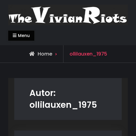
Skip
to
content
Menu
View
Home
ollilauxen_1975
all
posts
by
Autor:
ollilauxen_1975