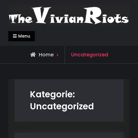
Skip
to
content
Menu
Archive
Home
Uncategorized
for
Kategorie:
Uncategorized